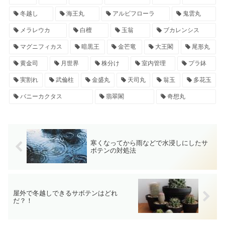
冬越し
海王丸
アルビフローラ
鬼雲丸
メラレウカ
白檀
玉翁
ブカレンシス
マグニフィカス
暗黒王
金芒竜
大王閣
尾形丸
黄金司
月世界
株分け
室内管理
プラ鉢
実割れ
武倫柱
金盛丸
天司丸
翁玉
多花玉
バニーカクタス
翡翠閣
奇想丸
寒くなってから雨などで水浸しにしたサ
ボテンの対処法
屋外で冬越しできるサボテンはどれ
だ？！