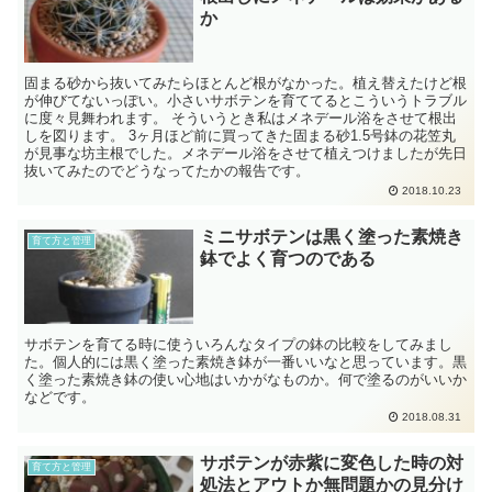
か
固まる砂から抜いてみたらほとんど根がなかった。植え替えたけど根
が伸びてないっぽい。小さいサボテンを育ててるとこういうトラブル
に度々見舞われます。 そういうとき私はメネデール浴をさせて根出
しを図ります。 3ヶ月ほど前に買ってきた固まる砂1.5号鉢の花笠丸
が見事な坊主根でした。メネデール浴をさせて植えつけましたが先日
抜いてみたのでどうなってたかの報告です。
2018.10.23
ミニサボテンは黒く塗った素焼き
育て方と管理
鉢でよく育つのである
サボテンを育てる時に使ういろんなタイプの鉢の比較をしてみまし
た。個人的には黒く塗った素焼き鉢が一番いいなと思っています。黒
く塗った素焼き鉢の使い心地はいかがなものか。何で塗るのがいいか
などです。
2018.08.31
サボテンが赤紫に変色した時の対
育て方と管理
処法とアウトか無問題かの見分け