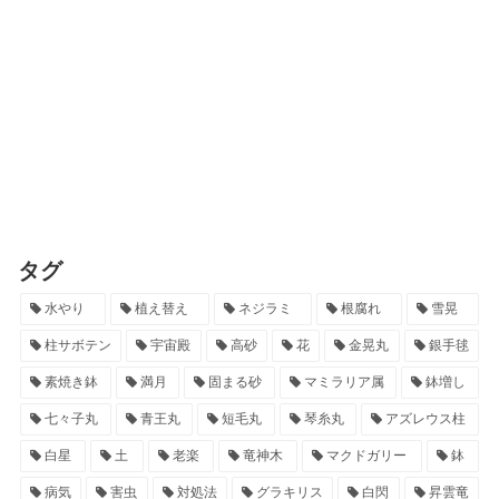
タグ
水やり
植え替え
ネジラミ
根腐れ
雪晃
柱サボテン
宇宙殿
高砂
花
金晃丸
銀手毬
素焼き鉢
満月
固まる砂
マミラリア属
鉢増し
七々子丸
青王丸
短毛丸
琴糸丸
アズレウス柱
白星
土
老楽
竜神木
マクドガリー
鉢
病気
害虫
対処法
グラキリス
白閃
昇雲竜