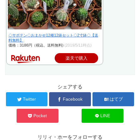
◇サボテン◇おまかせ12種12鉢セット◇2寸鉢◇【送
料無料】
価格：3186円（税込、送料無料)
(2019/5/11時点)
楽天で購入
シェアする
Twitter
Facebook
はてブ
Pocket
LINE
リリィ・ホーをフォローする