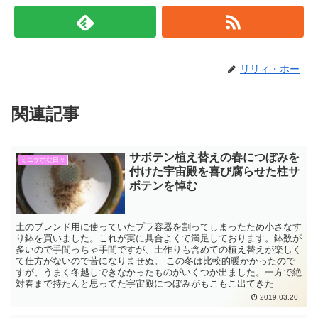
リリィ・ホー
関連記事
サボテン植え替えの春につぼみを
ミニサボな日々
付けた宇宙殿を喜び腐らせた柱サ
ボテンを悼む
土のブレンド用に使っていたプラ容器を割ってしまったため小さなす
り鉢を買いました。これが実に具合よくて満足しております。鉢数が
多いので手間っちゃ手間ですが、土作りも含めての植え替えが楽しく
て仕方がないので苦になりませぬ。 この冬は比較的暖かかったので
すが、うまく冬越しできなかったものがいくつか出ました。一方で絶
対春まで持たんと思ってた宇宙殿につぼみがもこもこ出てきた
2019.03.20