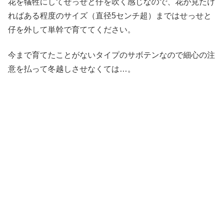
花を犠牲にしてせっせと仔を吹く感じなので、花が見たけ
ればある程度のサイズ（直径5センチ超）まではせっせと
仔を外して単幹で育ててください。
今まで育てたことがないタイプのサボテンなので細心の注
意を払って冬越しさせなくては…。