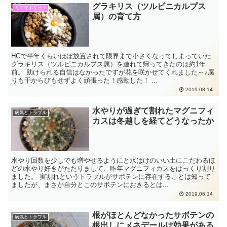
グラキリス（ツルビニカルプス
ミニサボな日々
属）の育て方
HCで半年くらいほぼ放置されて限界まで小さくなってしまっていた
グラキリス（ツルビニカルプス属）を連れて帰ってきたのは約1年
前。 助けられる自信はなかったですが花を咲かせてくれました～♪腐
りも干からびもせずよく頑張った！感動した！ ...
2019.08.14
水やりが過ぎて割れたマグニフィ
病気とトラブル
カスは冬越しを経てどうなったか
水やり回数を少しでも増やせるようにと水はけのいい土にこだわるほ
どの水やり好きがたたりまして、昨年マグニフィカスをぱっくり割り
ました。 実割れというトラブルがサボテンに存在することは知って
ましたが、まさか自分とこのサボテンにおきるとは...
2019.06.14
根がほとんどなかったサボテンの
病気とトラブル
根出しにメネデールは効果がある