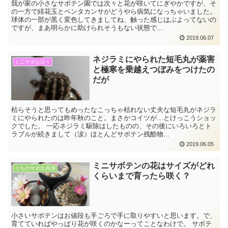
我が家の小さなサボテン園では次々と花が咲いてにぎやかですが、そ
の一方で緋花玉とペンタカンサがどうやら病気になっちゃいました。
球体の一部が黒く変色してきましてね、触った感じはぶよってないの
ですが、まあ明らかに助けられそうもない状態で...
2019.06.07
ネジラミにやられた短毛丸が薬害
ミニサボな日々
と極寒を乗越えつぼみをつけたの
だが
枯らそうと思ってもめったなこっちゃ枯れない丈夫な短毛丸がネジラ
ミにやられたのは昨年秋のこと。まさかコイツが…とけっこうショッ
クでした。 一応ネジラミ駆除はしたものの、その後にいろいろとト
ラブルが続きまして（涙）ほとんどサボテン残酷物...
2019.06.05
ミニサボテンの花はサイズがどれ
うちのサボ出席簿
くらいまで育ったら咲く？
小さいサボテンはお値段も手ごろで手に取りやすいと思います。で、
育てていればやっぱり花が咲くのかなーってことなわけで。 サボテ