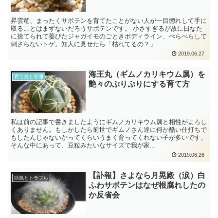
昇雲竜、まったくサボテンを育てたことがない人が一目惚れして手に
取ることはまずないだろうサボテンです。 小さすぎるが故に日なた
に捨てられて萎びたジャガイモのごときボディライン、ぺらぺらして
刺さらないトゲ。知人に見せたら「枯れてるの？」...
2019.06.27
海王丸（ギムノカリキウム属）を
育て方と管理
艶々のぷりぷりにする育て方
私は前の記事で書きましたようにギムノカリキウム属と相性がよろし
くありません。もしかしたら前世でギムノさん達に何か酷い仕打ちで
もしたんじゃないかってくらいうまく育ってくれない子が多いです。
そんな中にあって、豆粒みたいなサイズで我が家...
2019.06.26
【訃報】さよなら月晃殿（涙）白
病気とトラブル
ふわサボテンはなぜ根腐れしたの
か反省会