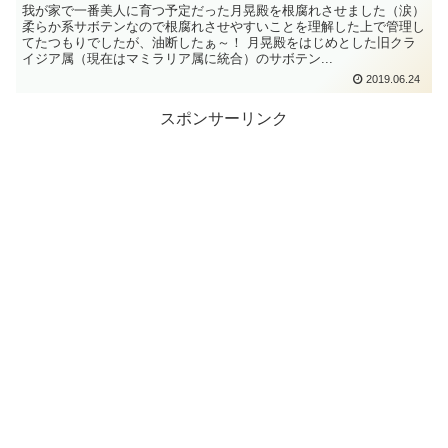
我が家で一番美人に育つ予定だった月晃殿を根腐れさせました（涙）
柔らか系サボテンなので根腐れさせやすいことを理解した上で管理し
てたつもりでしたが、油断したぁ～！ 月晃殿をはじめとした旧クラ
イジア属（現在はマミラリア属に統合）のサボテン...
2019.06.24
スポンサーリンク