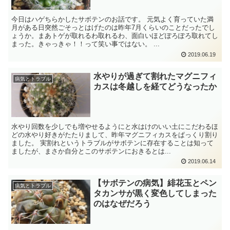
今日はハゲちらかしたサボテンのお話です。 元気よく育っていた満
月がある日突然ごそっとはげたのは昨年7月くらいのことだったでし
ょうか。まあトゲが取れるわ取れるわ、面白いほどぽろぽろ取れてし
まった。きゃっきゃ！！って笑い事ではない。 ...
2019.06.19
水やりが過ぎて割れたマグニフィ
病気とトラブル
カスは冬越しを経てどうなったか
水やり回数を少しでも増やせるようにと水はけのいい土にこだわるほ
どの水やり好きがたたりまして、昨年マグニフィカスをぱっくり割り
ました。 実割れというトラブルがサボテンに存在することは知って
ましたが、まさか自分とこのサボテンにおきるとは...
2019.06.14
【サボテンの病気】緋花玉とペン
病気とトラブル
タカンサが黒く変色してしまった
のはなぜだろう