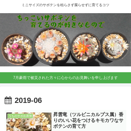
ミニサイズのサボテンを枯らさず腐らせずに育てるコツ
7月豪雨で被災された方々に心からのお見舞いを申し上げます
2019-06
昇雲竜（ツルビニカルプス属）香
うちのサボ出席簿
りのいい花をつけるキモカワなサ
ボテンの育て方