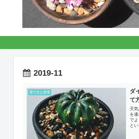
2019-11
ダ
育て方と管理
て
天気
を連
でよ
とい