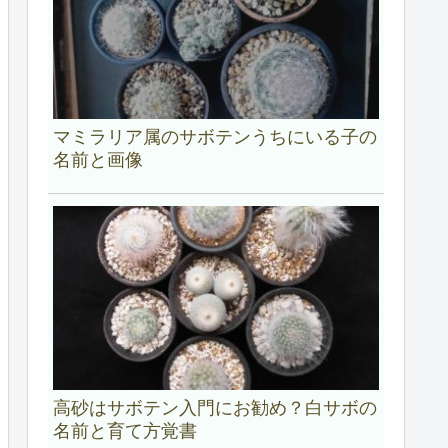
マミラリア属のサボテンうちにいる子の
名前と画像
高砂はサボテン入門にお勧め？白サボの
名前と育て方覚書