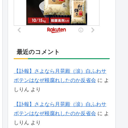
最近のコメント
【訃報】さよなら月晃殿（涙）白ふわサ
ボテンはなぜ根腐れしたのか反省会
に
よ
しりん
より
【訃報】さよなら月晃殿（涙）白ふわサ
ボテンはなぜ根腐れしたのか反省会
に
よ
しりん
より