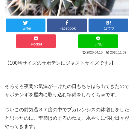
Twitter
Facebook
はてブ
Pocket
LINE
2020.04.15
2018.11.09
【100均サイズのサボテンにジャストサイズです♪】
そろそろ夜間の気温が一けたの日もちらほら出てきたので
サボテンずを屋内に取り込む準備をしなくちゃです。
ついこの前気温３７度の中でブカレンシスの鉢増しをした
と思ったのに、季節はめぐるのねぇ。水やりに悩む日々が
やってきます。