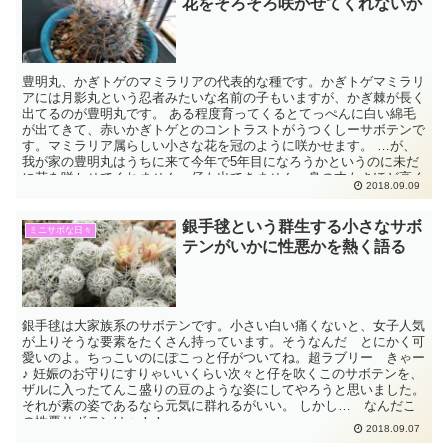
花をそろそろ咲かせてくれないか
豊明丸、かぎトゲのマミラリアの代表的な種です。かぎトゲマミラリ
アには月影丸という忍者みたいな名前の子もいますが、かぎ棘が長く
出てるのが豊明丸です。 ある程度育ってくるとてっぺんに白い綿毛
が出てきて、赤いかぎトゲとのコントラストがうつくしーサボテンで
す。マミラリア属らしい小さな花を冠のように咲かせます。 …が、
我が家の豊明丸はうちに来て今年で5年目になろうかというのに未だ
に花を咲かせてくれません。仔も出てきません。身の丈もさほど高く
2018.09.09
ならず、代わりにメンヘラ女子的始末の悪さを身に備えていて悩まし
いです。
銀手毬という群生する小さなサボ
ミニサボな日々
テンがいかに性悪かを熱く語る
銀手毬は大家族系のサボテンです。小さい白い痛くないと、女子人気
が上りそうな要素をたくさん持っています。そうなんだ とにかく可
愛いのよ。ちっこいのにぽこっと仔がついてね。超ラブリー きゃー
♪ 妊娠のお守りにすりゃいいくらい次々と仔を吹くこのサボテンを、
ザルに入ったてんこ盛りの豆のような姿にしてやろうと思いました。
それが素の姿であるなら元気に群れるがいい。 しかし… なんだこ
の性悪サボテンはぁ！！
2018.09.07