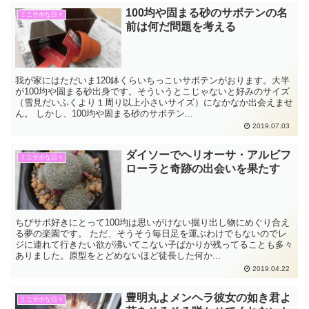
100均や固まる砂のサボテンの名
ミニサボな日々
前は何だ問題を考える
我が家にはただいま120鉢くらいちっこいサボテンがおります。大半
が100均や固まる砂出身です。そういうとこじゃないと好みのサイズ
（雪見だいふくより１周り以上小さいサイズ）になかなか出会えませ
ん。 しかし、100均や固まる砂のサボテン...
2019.07.03
ダイソーでヘリオーサ・アルビフ
ミニサボな日々
ローラと奇跡の出会いを果たす
ちびサボ好きにとって100均は思いがけない掘り出し物にめぐり合え
る夢の楽園です。 ただ、そうそう毎日足を運ぶわけでもないのでレ
ジに連れて行きたい欲が沸いてこない子ばかりが残ってることも多々
ありました。原型をとどめないほど徒長した何か...
2019.04.22
豊明丸よメンヘラ彼女の如き君よ
ミニサボな日々