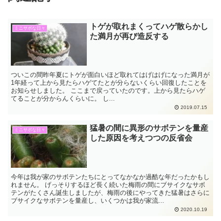
トゲが取れまくってハゲ散らかし
ミニサボな日々
た満月が再び造反する
ついこの間昨年夏にトゲが面白いほど取れてはげはげになった満月が
1年経って上から見たらハゲてたとが分らないくらい回復したことを
お知らせしました。 ここまで戻っていたのです。上から見たらハゲ
てることが分からんくらいに。 し...
2019.07.15
猛暑の間に異形のサボテンを量産
ミニサボな日々
した原因を考えつつの反省会
今年は我が家のサボテンたちにとってなかなか過酷な年だったかもし
れません。 げっそりするほど長く続いた梅雨の間にブサイクなサボ
テンがたくさん誕生しましたが、梅雨の後にやってきた猛暑はさらに
ブサイクなサボテンを量産し、いくつかは我が家流...
2020.10.19