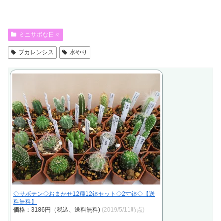
ミニサボな日々
ブカレンシス
水やり
◇サボテン◇おまかせ12種12鉢セット◇2寸鉢◇【送
料無料】
価格：3186円（税込、送料無料)
(2019/5/11時点)