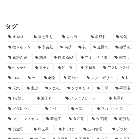
タグ
水やり
植え替え
ネジラミ
根腐れ
雪晃
柱サボテン
宇宙殿
高砂
花
金晃丸
銀手毬
素焼き鉢
満月
固まる砂
マミラリア属
鉢増し
七々子丸
青王丸
短毛丸
琴糸丸
アズレウス柱
白星
土
老楽
竜神木
マクドガリー
鉢
病気
害虫
対処法
グラキリス
白閃
昇雲竜
冬越し
海王丸
アルビフローラ
鬼雲丸
メラレウカ
白檀
玉翁
ブカレンシス
マグニフィカス
暗黒王
金芒竜
大王閣
尾形丸
黄金司
月世界
株分け
室内管理
プラ鉢