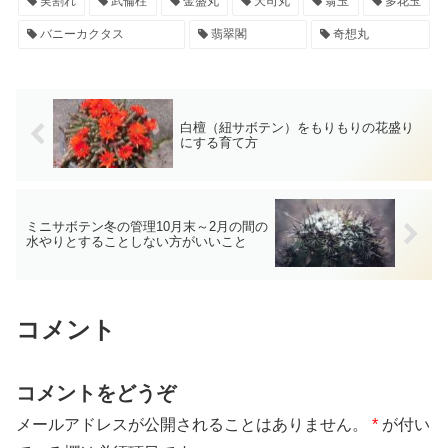
実割れ
武倫柱
金盛丸
天司丸
翁玉
多花玉
バニーカクタス
翡翠閣
奇想丸
白檀（紐サボテン）をもりもりの花盛り
にする育て方
ミニサボテン冬の管理10月末～2月の間の
水やりとすることしない方がいいこと
コメント
コメントをどうぞ
メールアドレスが公開されることはありません。
*
が付い