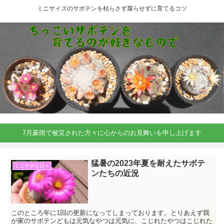
ミニサイズのサボテンを枯らさず腐らせずに育てるコツ
7月豪雨で被災された方々に心からのお見舞いを申し上げます
猛暑の2023年夏を耐えたサボテ
ミニサボな日々
ンたちの近況
このところ年に1回の更新になってしまっております。とりあえず我
が家のサボテンどもは元気なやつは元気に、こじれたやつはこじれた