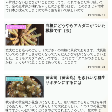
ゃ片付かないほどひどいことになってて、それでもまだ降り続いて
て、空の止水弁が壊れちゃったのかと思うほど。 このままじゃ増水
で日本が沈んでしまうので早く落ち着いて欲しいので...
2020.07.11
白檀にどうやらアカダニがついた
ミニサボな日々
模様です（涙）
丈夫なこと造花のごとし（大げさ）の白檀に異変であります。成長期
だってのに青々しさがなくなってだんだんかぴかぴになってしまいま
した。どうもアカダニみたいですな。 これまで「ダニがつきました
かねー」くらいに思うことはあっても、ここまで一...
2020.06.24
黄金司（黄金丸）をきれいな群生
育て方と管理
サボテンにするには
我が家の黄金司が花盛りになりました。細い頭にぐるりとつぼみを付
けるあたり、マミラリア属らしくて大変よろしい。１つ１つの花は地
味ですがいっぱい咲くとにぎやかでこれまたよろしい。 世の中は