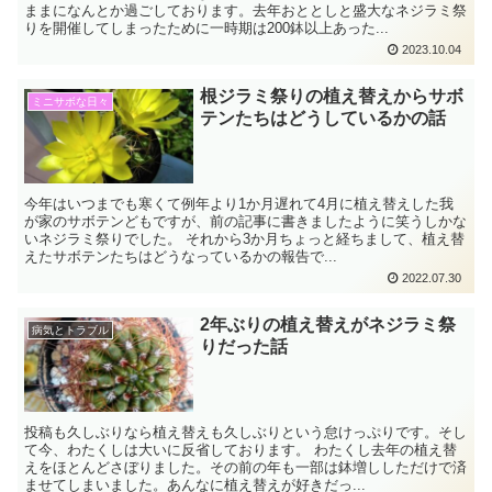
ままになんとか過ごしております。去年おととしと盛大なネジラミ祭
りを開催してしまったために一時期は200鉢以上あった...
2023.10.04
根ジラミ祭りの植え替えからサボ
ミニサボな日々
テンたちはどうしているかの話
今年はいつまでも寒くて例年より1か月遅れて4月に植え替えした我
が家のサボテンどもですが、前の記事に書きましたように笑うしかな
いネジラミ祭りでした。 それから3か月ちょっと経ちまして、植え替
えたサボテンたちはどうなっているかの報告で...
2022.07.30
2年ぶりの植え替えがネジラミ祭
病気とトラブル
りだった話
投稿も久しぶりなら植え替えも久しぶりという怠けっぷりです。そし
て今、わたくしは大いに反省しております。 わたくし去年の植え替
えをほとんどさぼりました。その前の年も一部は鉢増ししただけで済
ませてしまいました。あんなに植え替えが好きだっ...