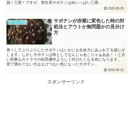
脱！三密！ですが、群生系サボテンはめいっぱい三密...
2020.05.25
サボテンが赤紫に変色した時の対
育て方と管理
処法とアウトか無問題かの見分け
方
青々してぷりぷりしたサボテンはいかにも生命力にあふれてる感じが
します。しかしサボテンは時としてなんじゃあこりゃぁああ！！と古
い刑事ものドラマの松田優作よろしく叫びたくなる色になります。
育て慣れてない方はえげつない色になったサボテン...
2020.05.21
スポンサーリンク