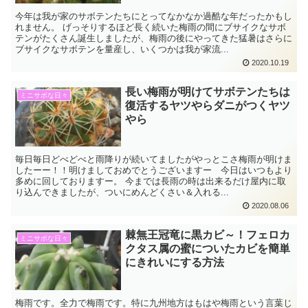
今年は我が家のサボテンたちにとってなかなか過酷な年だったかもし
れません。 げっそりするほど長く続いた梅雨の間にブサイクなサボ
テンがたくさん誕生しましたが、梅雨の後にやってきた猛暑はさらに
ブサイクなサボテンを量産し、いくつかは我が家流...
2020.10.19
長い梅雨が明けてサボテンたちは
ミニサボな日々
復活するヤツやらダニがつくヤツ
やら
毎日毎日どべどべと雨降りが続いてましたがやっとこさ梅雨が明けま
したーー！！明けましておめでとうございますー 今日はいつもより
多めに回しておりますー。 今までは長雨の時は出来るだけ屋内に取
り込んできましたが、ついにめんどくさい＆入れる...
2020.08.06
棘無王冠竜に黒カビ～！フェロカ
ミニサボな日々
クタス属の蜜についたカビを簡単
にきれいにする方法
梅雨です。全力で梅雨です。特に九州地方はもはや梅雨という言葉じ